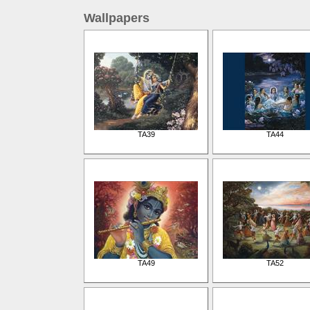
Wallpapers
TA39
TA44
TA49
TA52