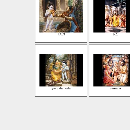
TA59
tlc1
tying_damodar
vamana