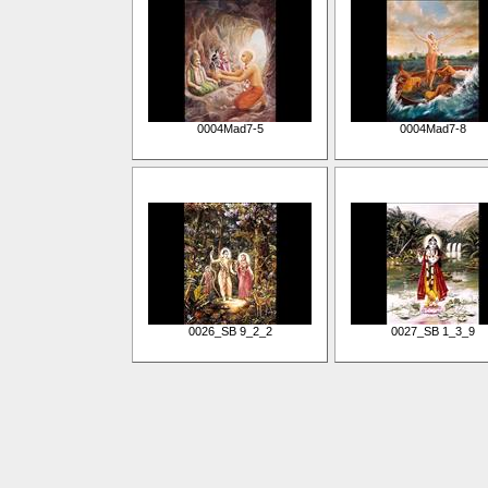
0004Mad7-5
0004Mad7-8
0026_SB 9_2_2
0027_SB 1_3_9